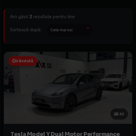
An
fabricație
Am găsit
2
rezultate pentru tine
Preț
(€)
Sortează după:
Rulaj
(KM)
Putere
Vândută
(CP)
Combustibil
Tracțiune
Cutie
de
viteze
40
Tesla Model Y Dual Motor Performance