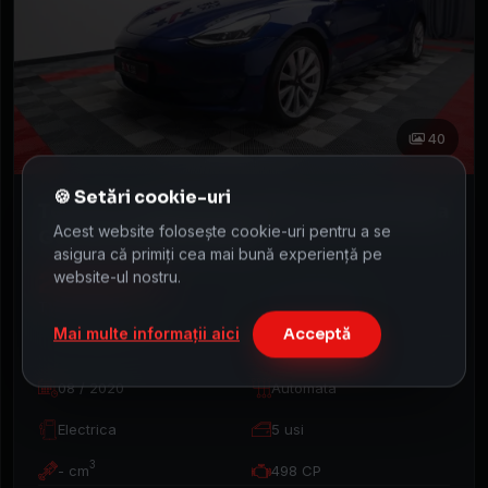
40
Tesla 3 LongRange DualMotor Piele Alba
Acest website folosește cookie-uri pentru a se
Garantie pana in 2028
asigura că primiți cea mai bună experiență pe
29.800 €
website-ul nostru.
66.634 km
TVA deductibil
Mai multe informații aici
Acceptă
08 / 2020
Automata
Electrica
5 usi
3
- cm
498 CP