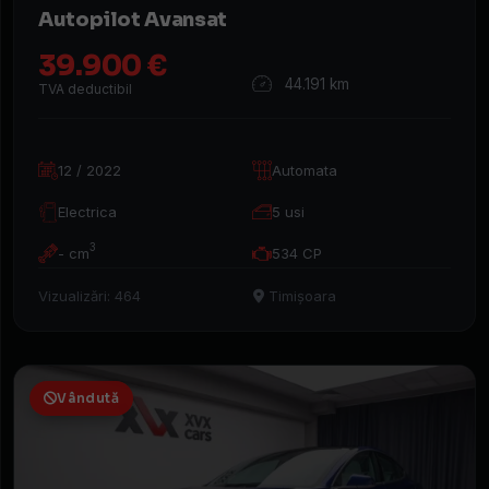
Caută
Autopilot Avansat
mașina
39.900 €
44.191 km
TVA deductibil
12 / 2022
Automata
Electrica
5 usi
3
- cm
534 CP
Vizualizări: 464
Timișoara
Vândută