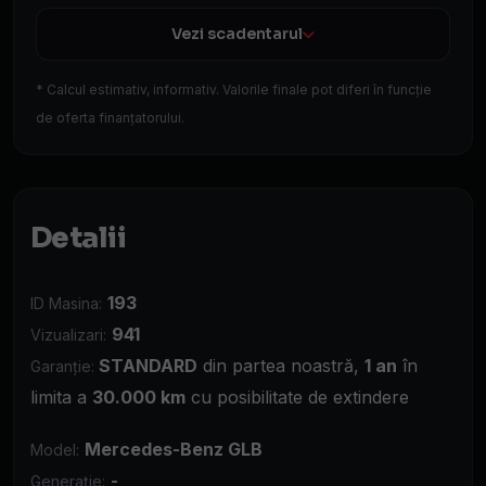
Vezi scadentarul
* Calcul estimativ, informativ. Valorile finale pot diferi în funcție
de oferta finanțatorului.
Detalii
193
ID Masina:
941
Vizualizari:
STANDARD
din partea noastră,
1 an
în
Garanție:
limita a
30.000 km
cu posibilitate de extindere
Mercedes-Benz GLB
Model:
-
Generație: