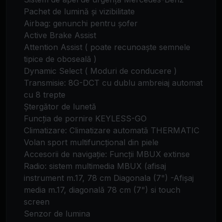
Pachet de lumină și vizibilitate
Airbag: genunchi pentru șofer
Active Brake Assist
Attention Assist ( poate recunoaște semnele
tipice de oboseală )
Dynamic Select ( Moduri de conducere )
Transmisie: 8G-DCT cu dublu ambreiaj automat
cu 8 trepte
Ștergător de lunetă
Funcția de pornire KEYLESS-GO
Climatizare: Climatizare automată THERMATIC
Volan sport multifuncțional din piele
Accesorii de navigație: Funcții MBUX extinse
Radio: sistem multimedia MBUX (afisaj
instrument m.17, 78 cm Diagonala (7") -Afișaj
media m.17, diagonală 78 cm (7") si touch
screen
Senzor de lumina