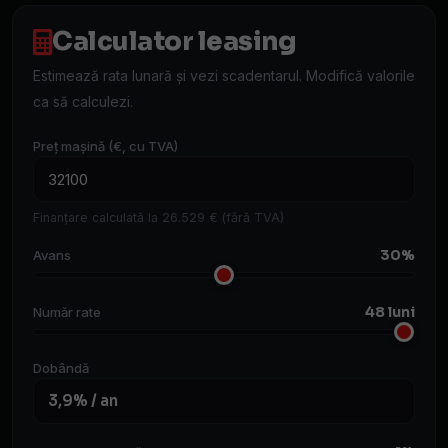
Calculator leasing
Estimează rata lunară și vezi scadentarul. Modifică valorile
ca să calculezi.
Preț mașină (€, cu TVA)
Finanțare calculată la 26.529 € (fără TVA)
30%
Avans
48 luni
Număr rate
Dobândă
3,9% / an