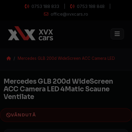
0753 188 833
0753 188 848
|
|
office@xvxcars.ro
Mercedes GLB 200d WideScreen ACC Camera LED
4Matic Scaune Ventilate
Mercedes GLB 200
Mercedes GLB 200d WideScreen
ACC Camera LED 4Matic Scaune
Ventilate
VÂNDUTĂ