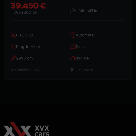
39.450 €
145.541 km
TVA deductibil
03 / 2020
Automata
Plug-In Hibrid
5 usi
3
2998 cm
394 CP
Vizualizări: 1092
Timișoara