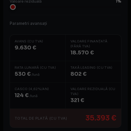
1%
Valoare reziduală
Parametri avansați
AVANS (CU TVA)
VALOARE FINANȚATĂ
(FĂRĂ TVA)
9.630 €
18.570 €
RATA LUNARĂ (CU TVA)
TAXĂ LEASING (CU TVA)
530 €
802 €
/lună
CASCO (4,62%/AN)
VALOARE REZIDUALĂ (CU
TVA)
124 €
/lună
321 €
35.393 €
TOTAL DE PLATĂ (CU TVA)