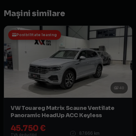
Mașini similare
Posibilitate leasing
40
VW Touareg Matrix Scaune Ventilate
Panoramic HeadUp ACC Keyless
45.750 €
87.666 km
TVA deductibil