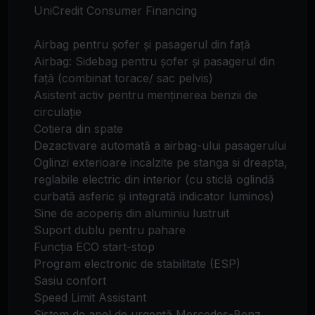
UniCredit Consumer Financing
Airbag pentru șofer și pasagerul din față
Airbag: Sidebag pentru șofer și pasagerul din
față (combinat torace/ sac pelvis)
Asistent activ pentru menținerea benzii de
circulație
Cotiera din spate
Dezactivare automată a airbag-ului pasagerului
Oglinzi exterioare incalzite pe stanga si dreapta,
reglabile electric din interior (cu sticlă oglindă
curbată asferic și integrată indicator luminos)
Sine de acoperiș din aluminiu lustruit
Suport dublu pentru pahare
Funcția ECO start-stop
Program electronic de stabilitate (ESP)
Sasiu confort
Speed Limit Assistant
Sistem de apel de urgență Mercedes-Benz