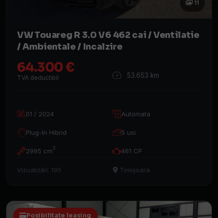
11
VW Touareg R 3.0 V6 462 cai / Ventilatie
/ Ambientale / Incalzire
64.300 €
53.653 km
TVA deductibil
01 / 2024
Automata
Plug-In Hibrid
5 usi
3
2995 cm
461 CP
Vizualizări: 195
Timișoara
Posibilitate leasing