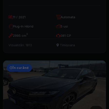
11 / 2021
Automata
Plug-In Hibrid
5 usi
3
2995 cm
381 CP
Vizualizări: 1813
Timișoara
În curând