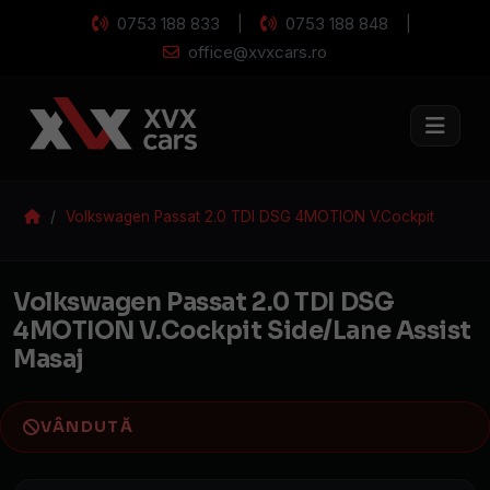
0753 188 833
0753 188 848
|
|
office@xvxcars.ro
Volkswagen Passat 2.0 TDI DSG 4MOTION V.Cockpit
Side/Lane Assist Masaj
Volkswagen Passat
Volkswagen Passat 2.0 TDI DSG
4MOTION V.Cockpit Side/Lane Assist
Masaj
VÂNDUTĂ