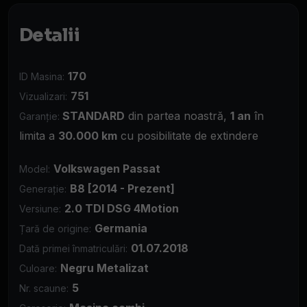
Detalii
170
ID Masina:
751
Vizualizari:
STANDARD
din partea noastră,
1 an
în
Garanție:
limita a
30.000 km
cu posibilitate de extindere
Volkswagen Passat
Model:
B8 [2014 - Prezent]
Generație:
2.0 TDI DSG 4Motion
Versiune:
Germania
Țară de origine:
01.07.2018
Dată primei înmatriculări:
Negru Metalizat
Culoare:
5
Nr. scaune: