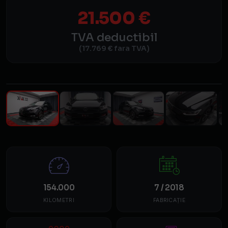
21.500 €
TVA deductibil
(17.769 € fara TVA)
1
/ 39
154.000
7 / 2018
KILOMETRI
FABRICAȚIE