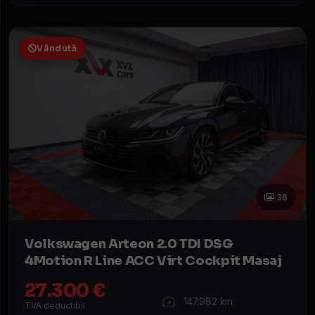
Vândută
36
Volkswagen Arteon 2.0 TDI DSG
4Motion R Line ACC Virt Cockpit Masaj
27.300 €
147.982 km
TVA deductibil