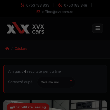
0753 188 833
0753 188 848
|
|
office@xvxcars.ro
Caută
mașina
Mașini rulate și n
visurilor
Căutare
Am găsit
4
rezultate pentru tine
Sortează după:
Disponibilitate
Caroserie
Posibilitate leasing