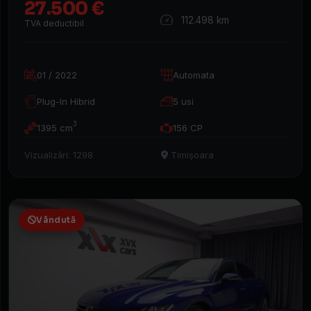
27.500 €
112.498 km
TVA deductibil
01 / 2022
Automata
Plug-In Hibrid
5 usi
3
1395 cm
156 CP
Vizualizări: 1298
Timișoara
Vândută