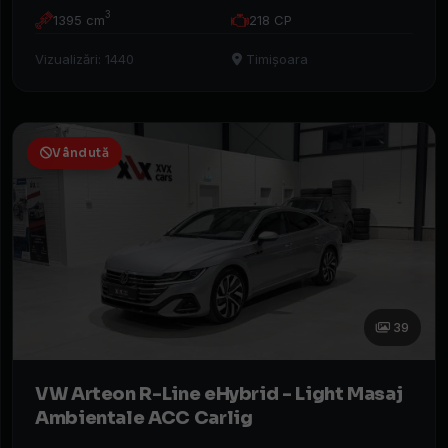
Caută
3
1395 cm
218 CP
mașina
Vizualizări: 1440
Timișoara
Vândută
39
VW Arteon R-Line eHybrid - Light Masaj
Ambientale ACC Carlig