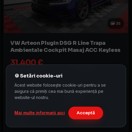
35
VW Arteon PlugIn DSG R Line Trapa
Ambientale Cockpit Masaj ACC Keyless
31.400 €
111.729 km
TVA deductibil
Acest website folosește cookie-uri pentru a se
01 / 2022
Automata
asigura că primiți cea mai bună experiență pe
website-ul nostru.
Plug-In Hibrid
5 usi
Mai multe informații aici
Acceptă
3
1395 cm
156 CP
Vizualizări: 959
Timișoara