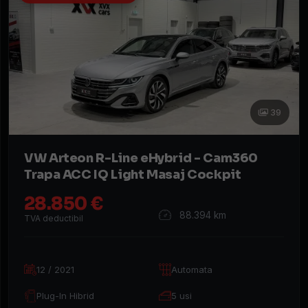
An
fabricație
Preț
(€)
Rulaj
(KM)
39
Putere
(CP)
VW Arteon R-Line eHybrid - Cam360
Combustibil
Trapa ACC IQ Light Masaj Cockpit
28.850 €
Tracțiune
88.394 km
TVA deductibil
Cutie
de
viteze
12 / 2021
Automata
Plug-In Hibrid
5 usi