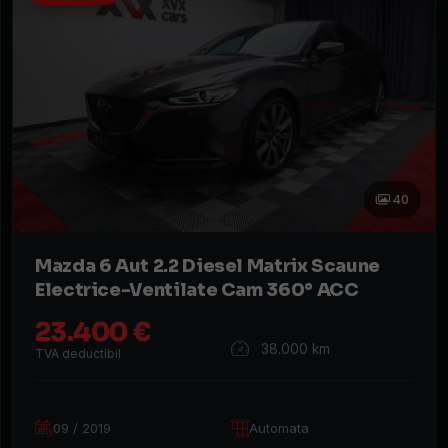
An
fabricație
Preț
(€)
Rulaj
(KM)
Putere
40
(CP)
Combustibil
Mazda 6 Aut 2.2 Diesel Matrix Scaune
Electrice-Ventilate Cam 360° ACC
Tracțiune
23.400 €
Cutie
38.000 km
TVA deductibil
de
viteze
09 / 2019
Automata