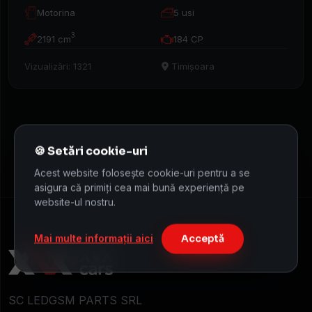
Caută
Motorina
5 usi
mașina
3
2191 cm
184 CP
Vizualizări: 1321
Timișoara
Acest website folosește cookie-uri pentru a se
asigura că primiți cea mai bună experiență pe
website-ul nostru.
Mai multe informații aici
Acceptă
SC LEDGSM PARTS SRL