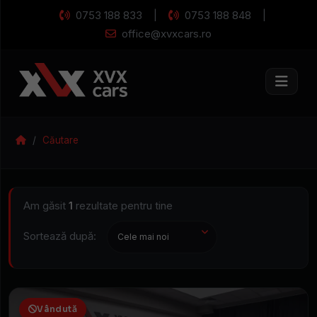
0753 188 833
0753 188 848
|
|
office@xvxcars.ro
Caută
mașina
Mașini rulate și n
visurilor
Căutare
Am găsit
1
rezultate pentru tine
Sortează după:
Disponibilitate
Caroserie
Vândută