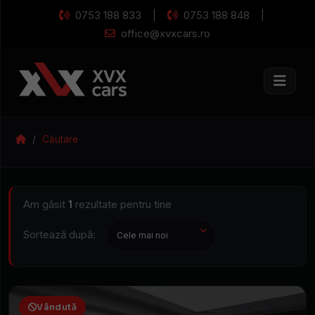
0753 188 833
0753 188 848
|
|
office@xvxcars.ro
Caută
mașina
Mașini rulate și n
visurilor
Căutare
Am găsit
1
rezultate pentru tine
Sortează după:
Disponibilitate
Caroserie
Vândută