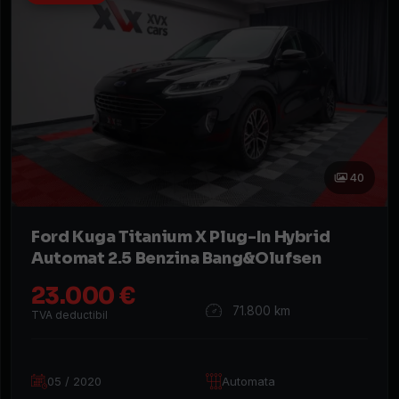
An
fabricație
Preț
(€)
Rulaj
(KM)
Putere
40
(CP)
Combustibil
Ford Kuga Titanium X Plug-In Hybrid
Automat 2.5 Benzina Bang&Olufsen
Tracțiune
23.000 €
Cutie
71.800 km
TVA deductibil
de
viteze
05 / 2020
Automata