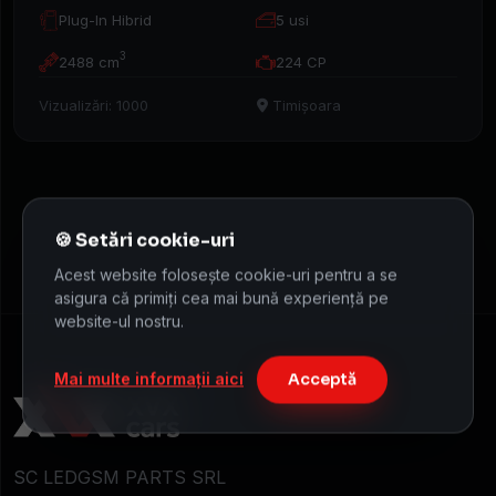
Caută
Plug-In Hibrid
5 usi
mașina
3
2488 cm
224 CP
Vizualizări: 1000
Timișoara
Acest website folosește cookie-uri pentru a se
asigura că primiți cea mai bună experiență pe
website-ul nostru.
Mai multe informații aici
Acceptă
SC LEDGSM PARTS SRL