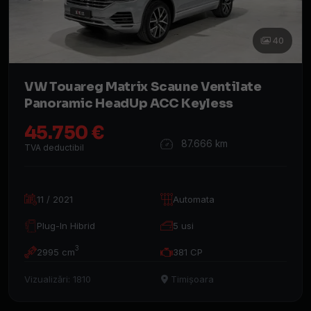
40
VW Touareg Matrix Scaune Ventilate
Panoramic HeadUp ACC Keyless
45.750 €
87.666 km
TVA deductibil
11 / 2021
Automata
Plug-In Hibrid
5 usi
3
2995 cm
381 CP
Vizualizări: 1810
Timișoara