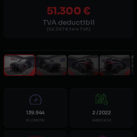
51.300 €
TVA deductibil
(42.397 € fara TVA)
1
/ 40
139.944
2 / 2022
KILOMETRI
FABRICAȚIE