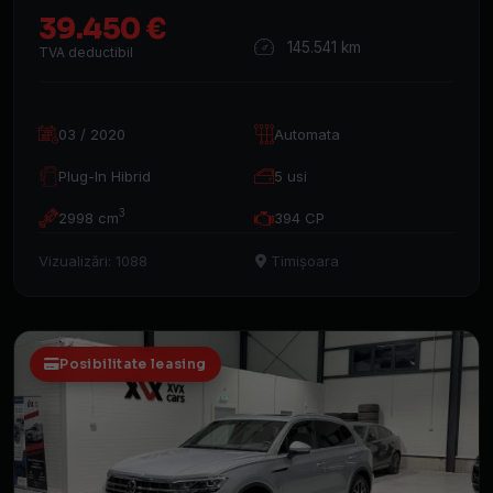
39.450 €
145.541 km
TVA deductibil
03 / 2020
Automata
Plug-In Hibrid
5 usi
3
2998 cm
394 CP
Vizualizări: 1088
Timișoara
Posibilitate leasing