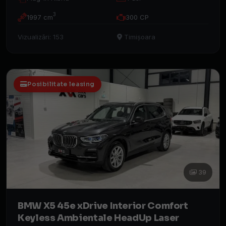
3
1997 cm
300 CP
Vizualizări: 153
Timișoara
Posibilitate leasing
39
BMW X5 45e xDrive Interior Comfort
Keyless Ambientale HeadUp Laser