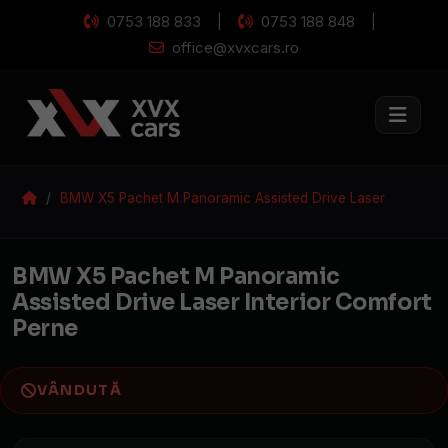
0753 188 833
0753 188 848
|
|
office@xvxcars.ro
BMW X5 Pachet M Panoramic Assisted Drive Laser
Interior Comfort Perne
BMW X5 Pachet M P
BMW X5 Pachet M Panoramic
Assisted Drive Laser Interior Comfort
Perne
VÂNDUTĂ