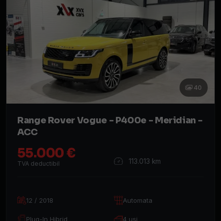
40
Range Rover Vogue - P400e - Meridian -
ACC
55.000 €
113.013 km
TVA deductibil
12 / 2018
Automata
Plug-In Hibrid
4 usi