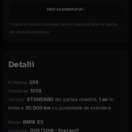
Vezi scadentarul
* Calcul estimativ, informativ. Valorile finale pot diferi în funcție
de oferta finanțatorului.
Detalii
294
ID Masina:
1058
Vizualizari:
STANDARD
din partea noastră,
1 an
în
Garanție:
limita a
30.000 km
cu posibilitate de extindere
BMW X5
Model:
G05 [2018 - Prezent]
Generație: