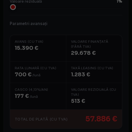
1%
Valoare reziduală
Parametri avansați
AVANS (CU TVA)
VALOARE FINANȚATĂ
(FĂRĂ TVA)
15.390 €
29.678 €
RATA LUNARĂ (CU TVA)
TAXĂ LEASING (CU TVA)
700 €
1.283 €
/lună
CASCO (4,13%/AN)
VALOARE REZIDUALĂ (CU
TVA)
177 €
/lună
513 €
57.886 €
TOTAL DE PLATĂ (CU TVA)