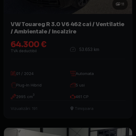
11
VW Touareg R 3.0 V6 462 cai / Ventilatie
/ Ambientale / Incalzire
64.300 €
53.653 km
TVA deductibil
01 / 2024
Automata
Plug-In Hibrid
5 usi
3
2995 cm
461 CP
Vizualizări: 191
Timișoara