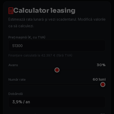
Calculator leasing
Estimează rata lunară și vezi scadentarul. Modifică valorile
ca să calculezi.
Preț mașină (€, cu TVA)
Finanțare calculată la 42.397 € (fără TVA)
30%
Avans
60 luni
Număr rate
Dobândă
3,9% / an